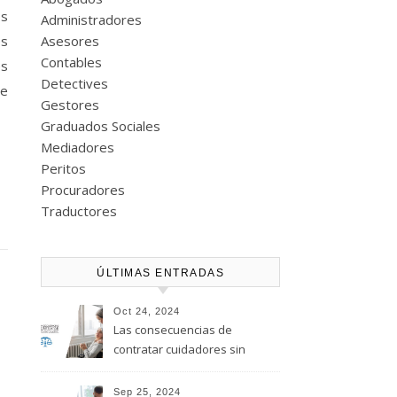
os
Administradores
es
Asesores
Contables
es
Detectives
de
Gestores
Graduados Sociales
Mediadores
Peritos
Procuradores
Traductores
ÚLTIMAS ENTRADAS
Oct 24, 2024
Las consecuencias de
contratar cuidadores sin
regularizar su situación
laboral
Sep 25, 2024