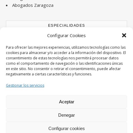
Abogados Zaragoza
ESPECIALIDADES
Configurar Cookies
Abogados Accidentes de tráfico
Abogados Derecho Bancario
Para ofrecer las mejores experiencias, utilizamos tecnologías como las
cookies para almacenar y/o acceder a la información del dispositivo. El
Abogados Divorcios
consentimiento de estas tecnologías nos permitirá procesar datos
Abogados Extranjería y Nacionalidad
como el comportamiento de navegación o las identificaciones únicas
Abogados Familia
en este sitio. No consentir o retirar el consentimiento, puede afectar
negativamente a ciertas características y funciones.
Abogados Herencias y testamentos
Abogados Laboral
Gestionar los servicios
Abogados Penal
Abogados Mercantil
Aceptar
Denegar
Savona Theme by
Optima Themes
Configurar cookies