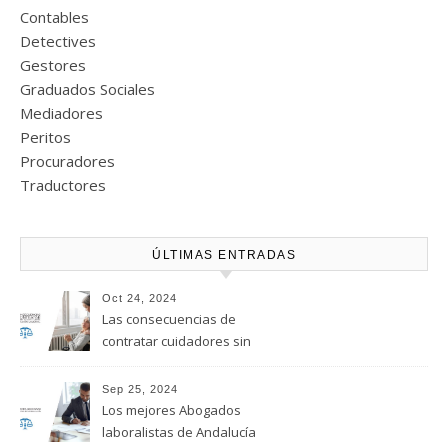
Contables
Detectives
Gestores
Graduados Sociales
Mediadores
Peritos
Procuradores
Traductores
ÚLTIMAS ENTRADAS
Oct 24, 2024
Las consecuencias de
contratar cuidadores sin
regularizar su situación
laboral
Sep 25, 2024
Los mejores Abogados
laboralistas de Andalucía