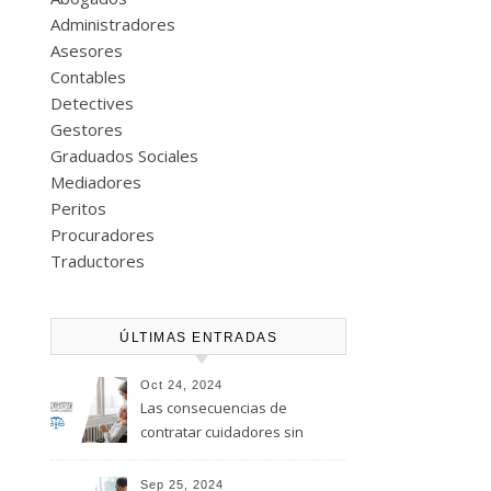
Administradores
Asesores
Contables
Detectives
Gestores
Graduados Sociales
Mediadores
Peritos
Procuradores
Traductores
ÚLTIMAS ENTRADAS
Oct 24, 2024
Las consecuencias de
contratar cuidadores sin
regularizar su situación
laboral
Sep 25, 2024