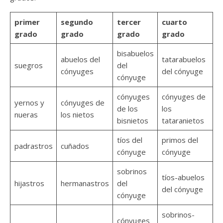
primer
segundo
tercer
cuarto
grado
grado
grado
grado
bisabuelos
abuelos del
tatarabuelos
suegros
del
cónyuges
del cónyuge
cónyuge
cónyuges
cónyuges de
yernos y
cónyuges de
de los
los
nueras
los nietos
bisnietos
tataranietos
tíos del
primos del
padrastros
cuñados
cónyuge
cónyuge
sobrinos
tíos-abuelos
hijastros
hermanastros
del
del cónyuge
cónyuge
sobrinos-
cónyuges