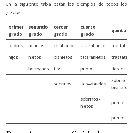
En la siguiente tabla están los ejemplos de todos los
grados:
primer
segundo
tercer
cuarto
quinto g
grado
grado
grado
grado
padres
abuelos
bisabuelos
tatarabuelos
trastatara
hijos
nietos
bisnietos
tataranietos
trastatara
hermanos
tíos
primos
tíos-bisab
sobrinos-
sobrinos
tíos-abuelos
bisnietos
sobrinos-
primos-tío
nietos
primos-so