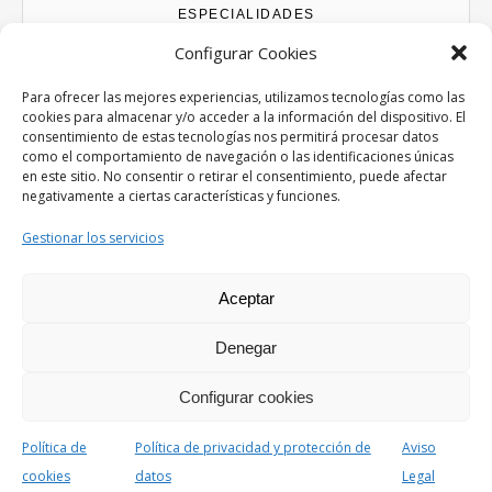
ESPECIALIDADES
Configurar Cookies
Abogados Accidentes de tráfico
Abogados Derecho Bancario
Para ofrecer las mejores experiencias, utilizamos tecnologías como las
cookies para almacenar y/o acceder a la información del dispositivo. El
Abogados Divorcios
consentimiento de estas tecnologías nos permitirá procesar datos
Abogados Extranjería y Nacionalidad
como el comportamiento de navegación o las identificaciones únicas
Abogados Familia
en este sitio. No consentir o retirar el consentimiento, puede afectar
negativamente a ciertas características y funciones.
Abogados Herencias y testamentos
Abogados Laboral
Gestionar los servicios
Abogados Penal
Abogados Mercantil
Aceptar
Denegar
Savona Theme by
Optima Themes
Configurar cookies
×
Política de
Política de privacidad y protección de
Aviso
Consent Receipt
cookies
datos
Legal