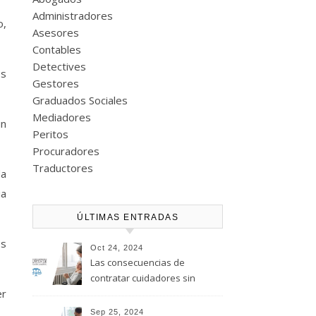
Administradores
o,
Asesores
Contables
Detectives
es
Gestores
Graduados Sociales
Mediadores
un
Peritos
Procuradores
Traductores
da
ia
ÚLTIMAS ENTRADAS
es
Oct 24, 2024
Las consecuencias de
contratar cuidadores sin
er
regularizar su situación
laboral
Sep 25, 2024