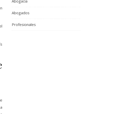
Abogacía
ón
Abogados
Profesionales
el
ís
e
de
la