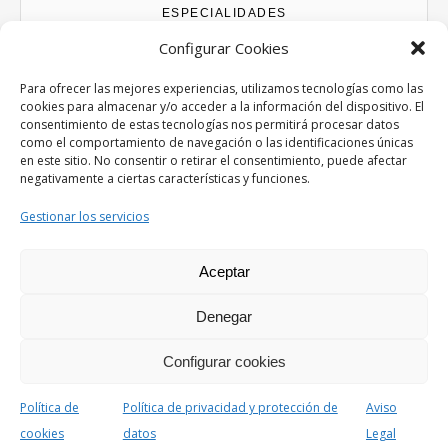
ESPECIALIDADES
Configurar Cookies
Abogados Accidentes de tráfico
Abogados Derecho Bancario
Para ofrecer las mejores experiencias, utilizamos tecnologías como las
cookies para almacenar y/o acceder a la información del dispositivo. El
Abogados Divorcios
consentimiento de estas tecnologías nos permitirá procesar datos
Abogados Extranjería y Nacionalidad
como el comportamiento de navegación o las identificaciones únicas
Abogados Familia
en este sitio. No consentir o retirar el consentimiento, puede afectar
negativamente a ciertas características y funciones.
Abogados Herencias y testamentos
Abogados Laboral
Gestionar los servicios
Abogados Penal
Abogados Mercantil
Aceptar
Denegar
Savona Theme by
Optima Themes
Configurar cookies
×
Política de
Política de privacidad y protección de
Aviso
Consent Receipt
cookies
datos
Legal